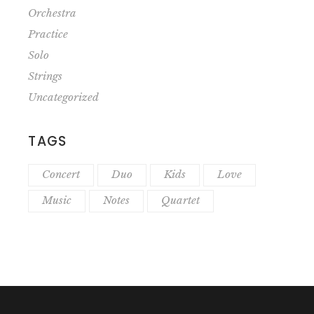
Orchestra
Practice
Solo
Strings
Uncategorized
TAGS
Concert
Duo
Kids
Love
Music
Notes
Quartet