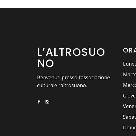
L’ALTROSUO
ORA
NO
Luned
Marte
Benvenuti presso l’associazione
Merco
culturale l’altrosuono.
Giove
Vener
Sabat
Domen